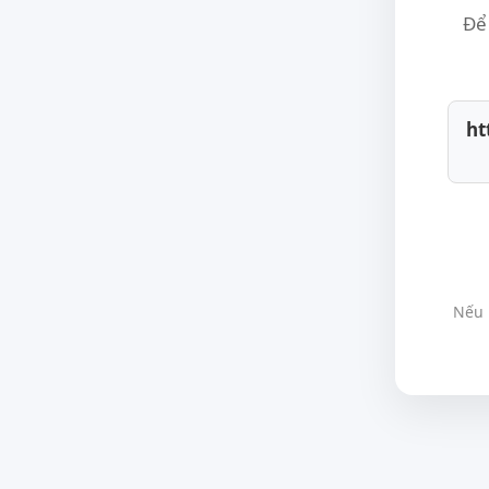
Để 
ht
Nếu 