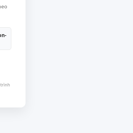
theo
on-
trình