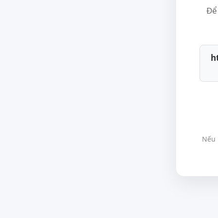
Để 
h
Nếu 