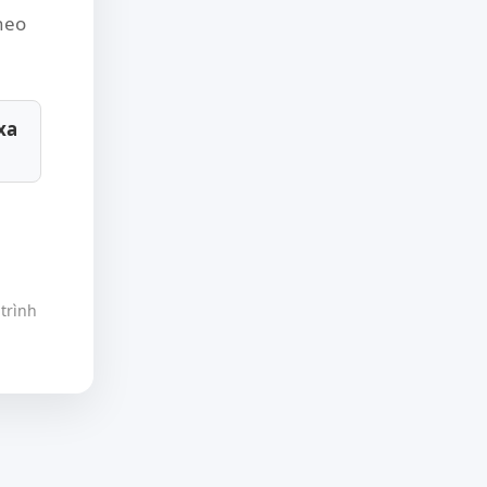
theo
xa
trình