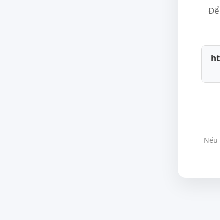
Để 
ht
Nếu 