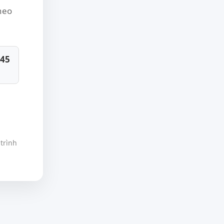
theo
845
trình