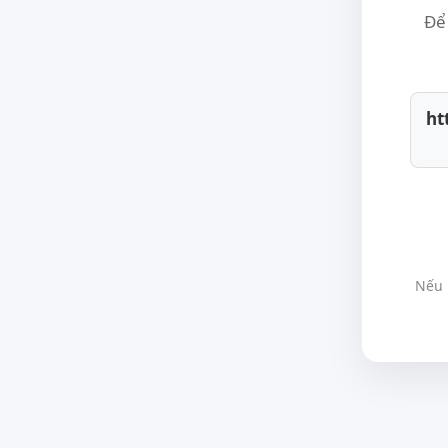
Để 
ht
Nếu 