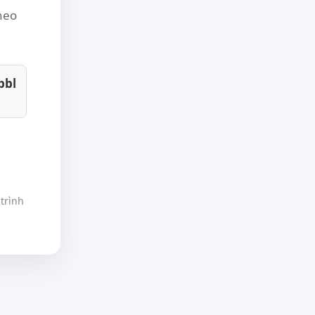
theo
bbl
trình