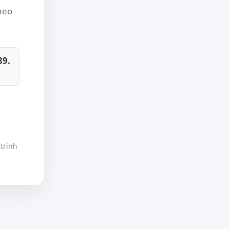
theo
89.
trình