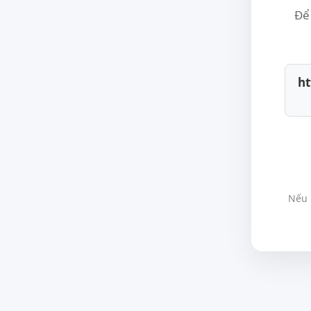
Để 
ht
Nếu 