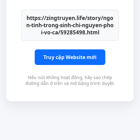
https://zingtruyen.life/story/ngo
n-tinh-trong-sinh-chi-nguyen-pho
i-vo-ca/59285498.html
Truy cập Website mới
Nếu nút không hoạt động, hãy sao chép
đường dẫn ở trên và mở bằng trình duyệt.