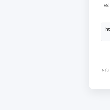
Để 
ht
Nếu 