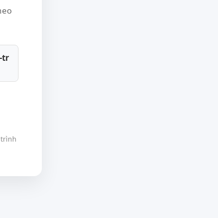
theo
-tr
trình