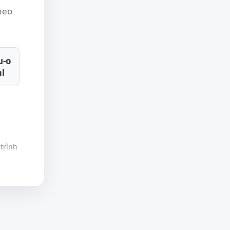
theo
u-o
l
trình