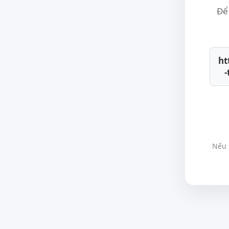
Để 
ht
Nếu 