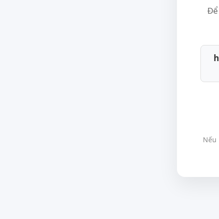
Để 
h
Nếu 