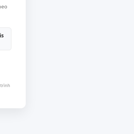
theo
is
trình