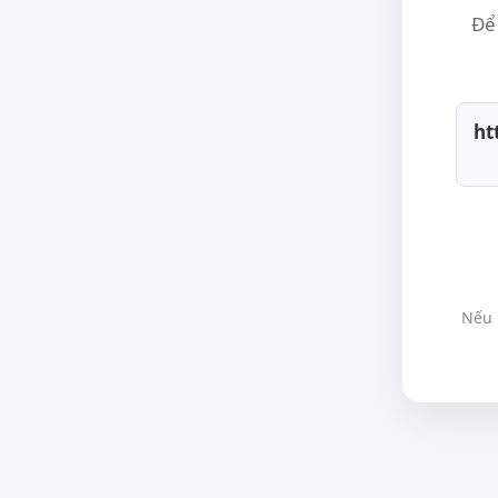
Để 
ht
Nếu 