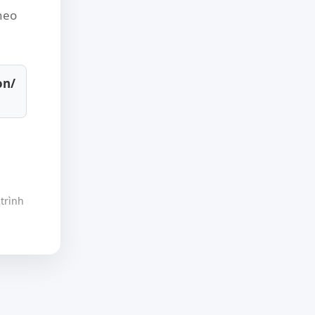
theo
on/
trình