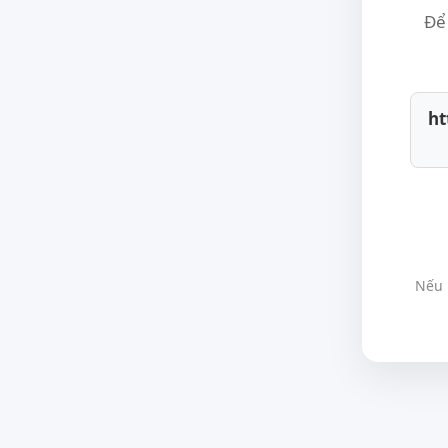
Để 
ht
Nếu 