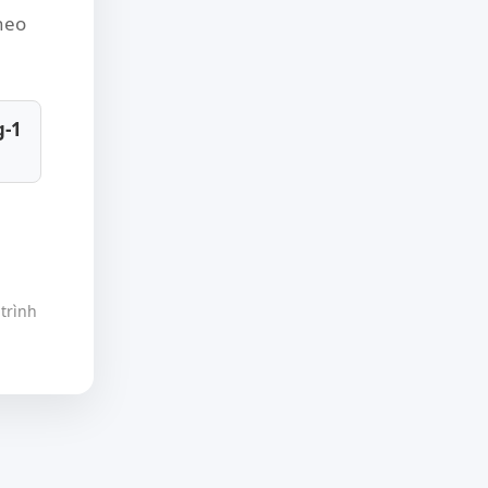
theo
g-1
trình