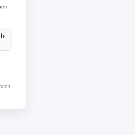
theo
nh-
trình