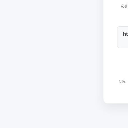
Để 
ht
Nếu 