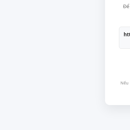
Để 
ht
Nếu 