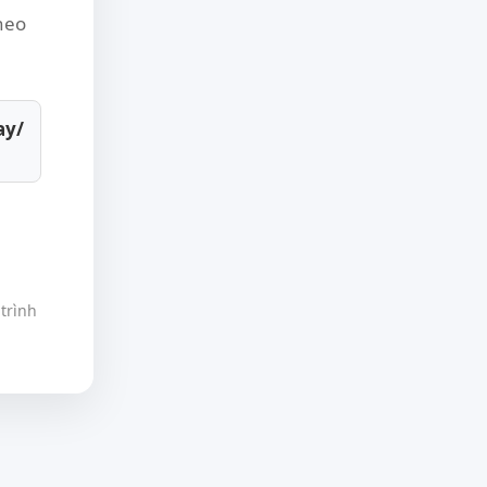
theo
ay/
trình