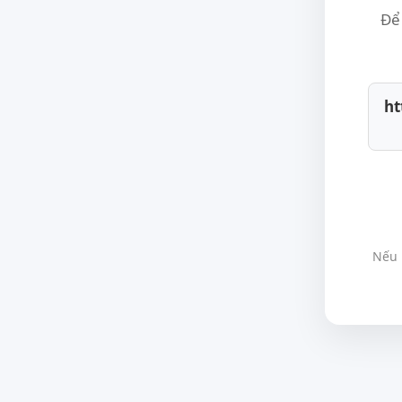
Để 
ht
Nếu 