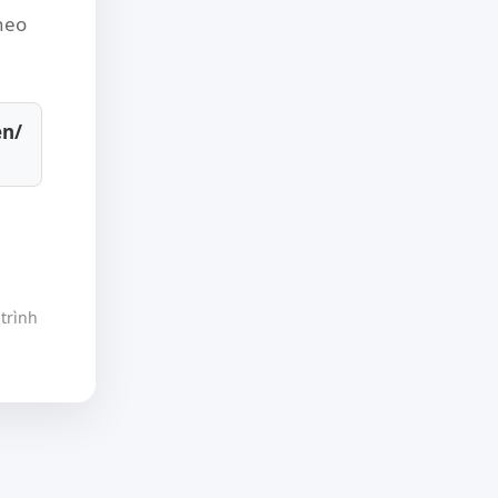
theo
en/
trình