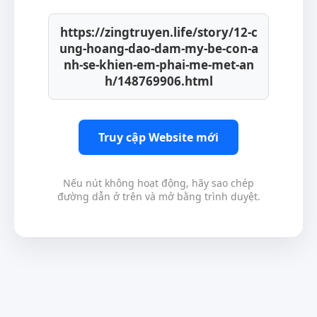
https://zingtruyen.life/story/12-c
ung-hoang-dao-dam-my-be-con-a
nh-se-khien-em-phai-me-met-an
h/148769906.html
Truy cập Website mới
Nếu nút không hoạt động, hãy sao chép
đường dẫn ở trên và mở bằng trình duyệt.