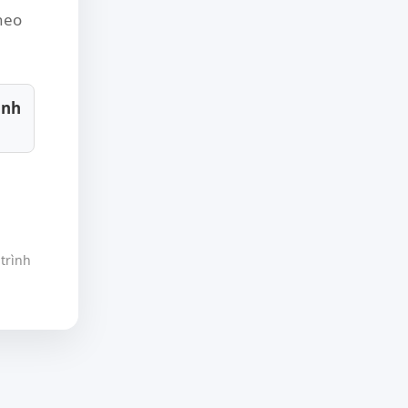
theo
inh
trình