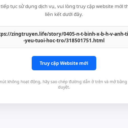
tiếp tục sử dụng dịch vụ, vui lòng truy cập website mới 
liên kết dưới đây.
tps://zingtruyen.life/story/0405-n-t-binh-x-b-h-v-anh-t
-yeu-tuoi-hoc-tro/318501751.html
Truy cập Website mới
nút không hoạt động, hãy sao chép đường dẫn ở trên và mở bằng 
duyệt.