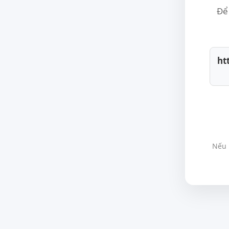
Để 
ht
Nếu 